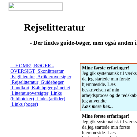
Rejselitteratur
- Der findes guide-bøger, men også anden inter
HOME!
BØGER -
Mine første erfaringer!
OVERSIGT
Skønlitteratur
Jeg gik systematisk til værks
Faglitteratur
Artikleroversigter
da jeg startede min første
Rejselitteratur
Guidebøger
hjemmeside. Læs
Landkort
Køb bøger på nettet
beskrivelsen af min
Litteraturoversigter
Links
arbejdsproces og de redskab
(biblioteker)
Links (artikler)
jeg anvendte.
Links (bøger)
Læs mere her...
Mine første erfaringer!
Jeg gik systematisk til værks
da jeg startede min første
hjemmeside. Læs