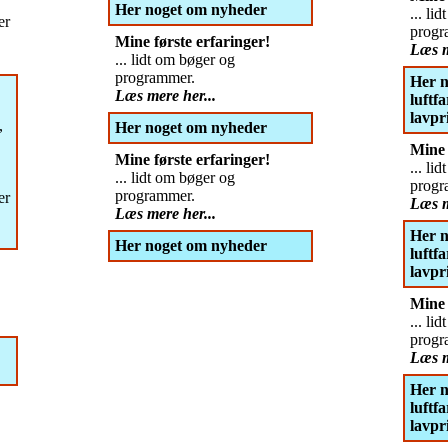
Her noget om nyheder
... li
er
progr
Mine første erfaringer!
Læs m
... lidt om bøger og
programmer.
Her n
Læs mere her...
luftf
lavpri
,
Her noget om nyheder
Mine 
Mine første erfaringer!
... li
... lidt om bøger og
progr
programmer.
er
Læs m
Læs mere her...
Her n
Her noget om nyheder
luftf
lavpri
Mine 
... li
progr
Læs m
Her n
luftf
lavpri