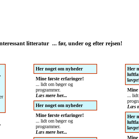
essant litteratur ... før, under og efter rejsen!
Her noget om nyheder
Her n
,
luftf
Mine første erfaringer!
lavpri
... lidt om bøger og
programmer.
Mine 
Læs mere her...
... li
er
progr
Her noget om nyheder
Læs m
Mine første erfaringer!
Her n
... lidt om bøger og
luftf
,
programmer.
lavpri
Læs mere her...
Mine 