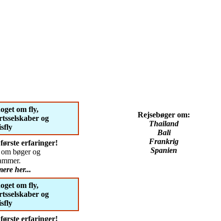
oget om fly,
Rejsebøger om:
artsselskaber og
Thailand
sfly
Bali
Frankrig
første erfaringer!
Spanien
dt om bøger og
ammer.
ere her...
oget om fly,
artsselskaber og
sfly
første erfaringer!