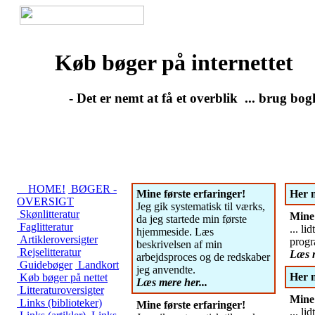
Køb bøger på internettet
- Det er nemt at få et overblik ... brug bog
HOME!
BØGER -
Mine første erfaringer!
Her 
OVERSIGT
Jeg gik systematisk til værks,
Skønlitteratur
Mine 
da jeg startede min første
Faglitteratur
... li
hjemmeside. Læs
Artikleroversigter
prog
beskrivelsen af min
Rejselitteratur
Læs m
arbejdsproces og de redskaber
Guidebøger
Landkort
jeg anvendte.
Her 
Køb bøger på nettet
Læs mere her...
Litteraturoversigter
Mine 
Links (biblioteker)
Mine første erfaringer!
... li