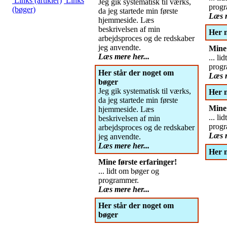
Links (artikler)
Links
Jeg gik systematisk til værks,
prog
(bøger)
da jeg startede min første
Læs m
hjemmeside. Læs
beskrivelsen af min
Her 
arbejdsproces og de redskaber
jeg anvendte.
Mine 
Læs mere her...
... li
prog
Her står der noget om
Læs m
bøger
Jeg gik systematisk til værks,
Her 
da jeg startede min første
Mine 
hjemmeside. Læs
... li
beskrivelsen af min
prog
arbejdsproces og de redskaber
Læs m
jeg anvendte.
Læs mere her...
Her 
Mine første erfaringer!
... lidt om bøger og
programmer.
Læs mere her...
Her står der noget om
bøger