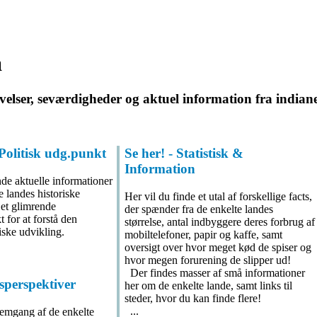
a
velser, seværdigheder og aktuel information fra indiane
 Politisk udg.punkt
Se her! - Statistisk &
Information
nde aktuelle informationer
 landes historiske
Her vil du finde et utal af forskellige facts,
 et glimrende
der spænder fra de enkelte landes
 for at forstå den
størrelse, antal indbyggere deres forbrug af
tiske udvikling.
mobiltelefoner, papir og kaffe, samt
oversigt over hvor meget kød de spiser og
hvor megen forurening de slipper ud!
Der findes masser af små informationer
sperspektiver
her om de enkelte lande, samt links til
steder, hvor du kan finde flere!
...
emgang af de enkelte