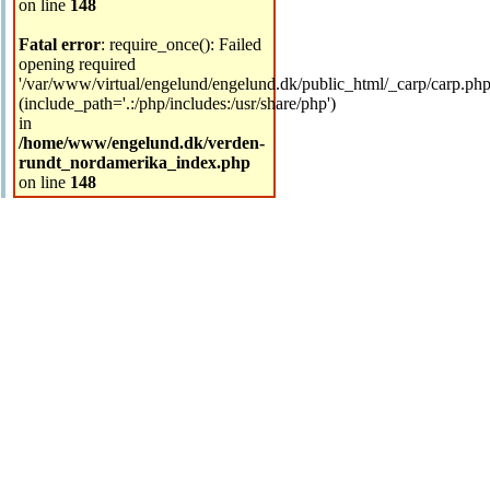
on line
148
Fatal error
: require_once(): Failed
opening required
'/var/www/virtual/engelund/engelund.dk/public_html/_carp/carp.php
(include_path='.:/php/includes:/usr/share/php')
in
/home/www/engelund.dk/verden-
rundt_nordamerika_index.php
on line
148