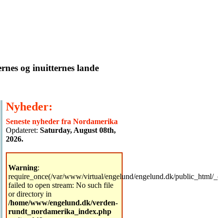
rnes og inuitternes lande
Nyheder:
Seneste nyheder fra Nordamerika
Opdateret:
Saturday, August 08th,
2026.
Warning
:
require_once(/var/www/virtual/engelund/engelund.dk/public_html/_
failed to open stream: No such file
or directory in
/home/www/engelund.dk/verden-
rundt_nordamerika_index.php