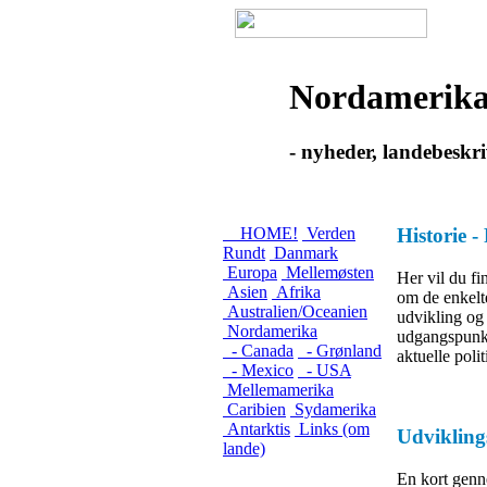
Nordamerik
- nyheder, landebeskri
HOME!
Verden
Historie -
Rundt
Danmark
Europa
Mellemøsten
Her vil du fi
Asien
Afrika
om de enkelte
Australien/Oceanien
udvikling og
Nordamerika
udgangspunkt
- Canada
- Grønland
aktuelle poli
- Mexico
- USA
Mellemamerika
Caribien
Sydamerika
Antarktis
Links (om
Udvikling
lande)
En kort genn