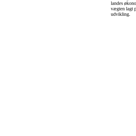
landes økon
vægten lagt p
udvikling.