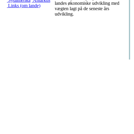
Sydamerika
Antarktis
landes økonomiske udvikling med
Links (om lande)
vægten lagt på de seneste års
udvikling.