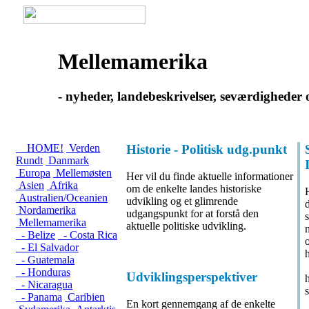
Mellemamerika
- nyheder, landebeskrivelser, seværdigheder
HOME!
Verden
Historie - Politisk udg.punkt
Rundt
Danmark
Europa
Mellemøsten
Her vil du finde aktuelle informationer
Asien
Afrika
om de enkelte landes historiske
H
Australien/Oceanien
udvikling og et glimrende
Nordamerika
udgangspunkt for at forstå den
Mellemamerika
aktuelle politiske udvikling.
- Belize
- Costa Rica
- El Salvador
- Guatemala
- Honduras
Udviklingsperspektiver
- Nicaragua
- Panama
Caribien
En kort gennemgang af de enkelte