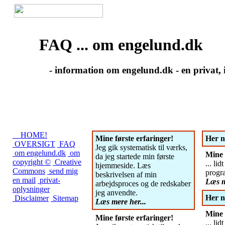
FAQ ... om engelund.dk
- information om engelund.dk - en privat, 
HOME!
Mine første erfaringer!
Her n
OVERSIGT
FAQ
Jeg gik systematisk til værks,
om engelund.dk
om
Mine 
da jeg startede min første
copyright ©
Creative
... li
hjemmeside. Læs
Commons
send mig
progr
beskrivelsen af min
en mail
privat-
Læs m
arbejdsproces og de redskaber
oplysninger
jeg anvendte.
Her n
Disclaimer
Sitemap
Læs mere her...
Mine 
Mine første erfaringer!
... li