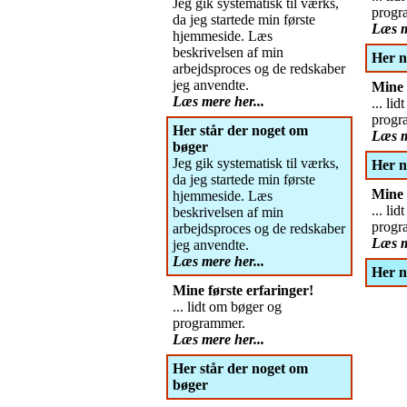
Jeg gik systematisk til værks,
progr
da jeg startede min første
Læs m
hjemmeside. Læs
beskrivelsen af min
Her n
arbejdsproces og de redskaber
jeg anvendte.
Mine 
Læs mere her...
... li
progr
Her står der noget om
Læs m
bøger
Jeg gik systematisk til værks,
Her n
da jeg startede min første
Mine 
hjemmeside. Læs
... li
beskrivelsen af min
progr
arbejdsproces og de redskaber
Læs m
jeg anvendte.
Læs mere her...
Her n
Mine første erfaringer!
... lidt om bøger og
programmer.
Læs mere her...
Her står der noget om
bøger